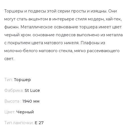
Торшеры и подвесы этой серии просты и изящны. Они
могут стать акцентом в интерьере стиля модерн, хай-тек,
фьюжн. Металлическое освнование торшера имеет цвет
черный хром. основание подвесов выполнено из металла
с покрытием цвета матового никеля. Плафоны из
молочно-белого матового стекла, мягко рассеивающего
свет.
Тип:
Торшер
Фабрика:
St Luce
Высота :
1940 мм
Цвет:
Черный
Тип лампочки:
E 27