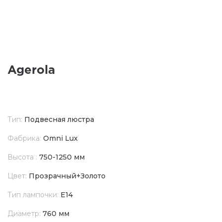
Agerola
Тип:
Подвесная люстра
Фабрика:
Omni Lux
Высота :
750-1250 мм
Цвет:
Прозрачный+Золото
Тип лампочки:
E14
Диаметр:
760 мм