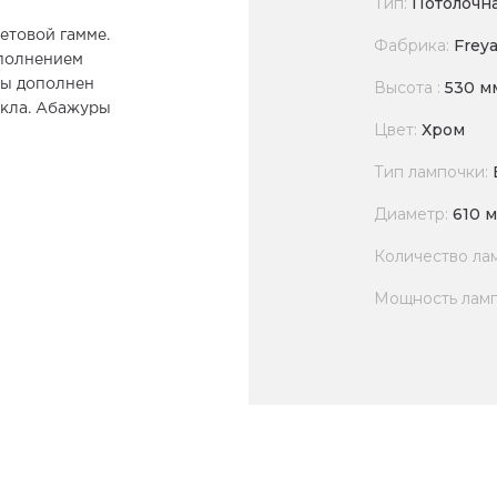
Тип:
Потолочна
етовой гамме.
Фабрика:
Frey
ополнением
ры дополнен
Высота :
530 м
екла. Абажуры
Цвет:
Хром
Тип лампочки:
Диаметр:
610 
Количество ла
Мощность лам