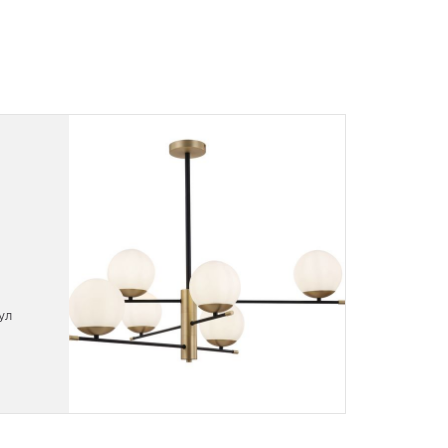
ул
Назв
Nov