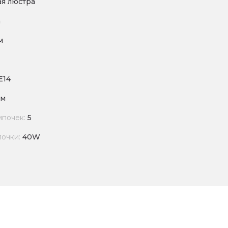
я люстра
a
м
E14
мм
мпочек:
5
почки:
40W